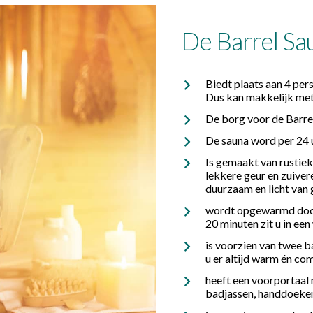
De Barrel Sa
Biedt plaats aan 4 pers
Dus kan makkelijk met
De borg voor de Barrel
De sauna word per 24 u
Is gemaakt van rustie
lekkere geur en zuive
duurzaam en licht van 
wordt opgewarmd door 
20 minuten zit u in ee
is voorzien van twee 
u er altijd warm én com
heeft een voorportaal 
badjassen, handdoeken